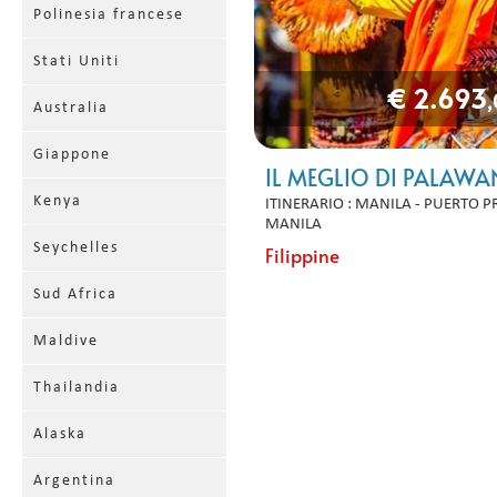
Polinesia francese
Stati Uniti
€ 2.693
Australia
Giappone
IL MEGLIO DI PALAWA
Kenya
ITINERARIO : MANILA - PUERTO PR
MANILA
Seychelles
Filippine
Sud Africa
Maldive
Thailandia
Alaska
Argentina