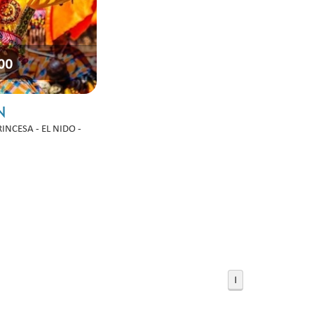
,00
N
INCESA - EL NIDO -
1