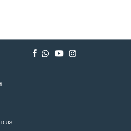
di
D US