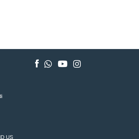
di
D US