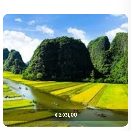
,00
€ 2.031